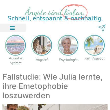
Ängste sind
lösbar.
Schnell, entspannt & nachhaltig.
Lösbar System
Ängste verstehen
Mein Angebot
Ablauf &
Mein Angebot
Ängste?
Psychologin
System
Fallstudie: Wie Julia lernte,
ihre Emetophobie
loszuwerden